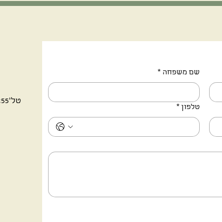
שם משפחה
*
טל'972-8-6572255 | פקס 972-8-6572256
טלפון
*