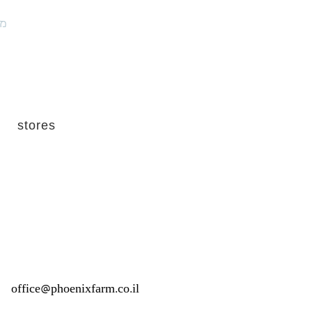
מו
stores
office@phoenixfarm.co.il