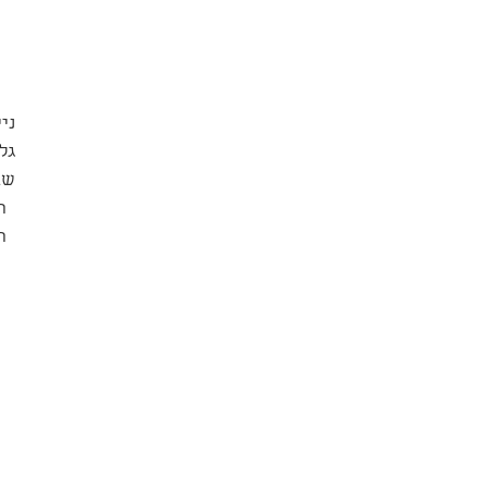
נייר: 
גל
שב
ה
ה