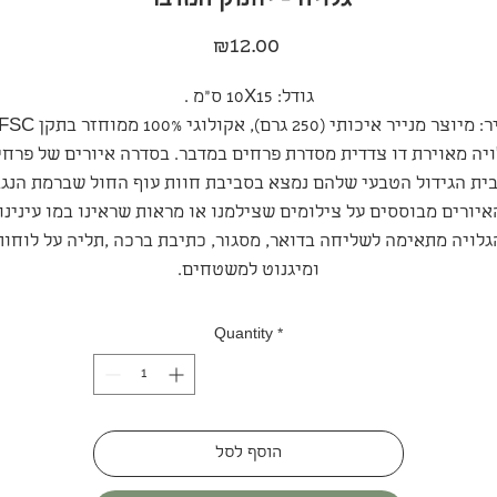
גלויה - יחנוק המדבר
Price
₪12.00
גודל: 10X15 ס"מ .
מיוצר מנייר איכותי (250 גרם), אקולוגי 100% ממוחזר בתקן FSC.
ויה מאוירת דו צדדית מסדרת פרחים במדבר. בסדרה איורים של פרחי
ית הגידול הטבעי שלהם נמצא בסביבת חוות עוף החול שברמת הנגב
איורים מבוססים על צילומים שצילמנו או מראות שראינו במו עינינו.
גלויה מתאימה לשליחה בדואר, מסגור, כתיבת ברכה ,תליה על לוחות
ומיגנוט למשטחים.
Quantity
*
הוסף לסל