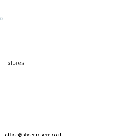
מו
stores
office@phoenixfarm.co.il