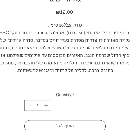
גלויה - פרא
Price
₪12.00
גודל: 10X15 ס"מ .
מיוצר מנייר איכותי (250 גרם), אקולוגי 100% ממוחזר בתקן FSC.
גלויה מאוירת דו צדדית מסדרת בעלי חיים במדבר. סדרה איורים של
עלי חיים מופלאים שבית הגידול הטבעי שלהם נמצא בסביבת חוות
עוף החול שברמת הנגב. האיורים מבוססים על צילומים שצילמנו או
מראות שראינו במו עינינו.. הגלויה מתאימה לשליחה בדואר, מסגור,
כתיבת ברכה, לתליה על לוחות ומיגנוט למשטחים.
Quantity
*
הוסף לסל