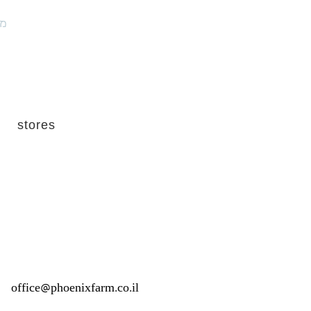
מו
stores
office@phoenixfarm.co.il