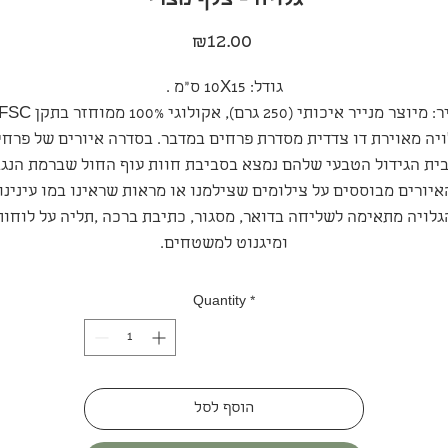
גלויה - צלף מצרי
Price
₪12.00
גודל: 10X15 ס"מ .
מיוצר מנייר איכותי (250 גרם), אקולוגי 100% ממוחזר בתקן FSC.
ויה מאוירת דו צדדית מסדרת פרחים במדבר. בסדרה איורים של פרחי
ית הגידול הטבעי שלהם נמצא בסביבת חוות עוף החול שברמת הנגב
איורים מבוססים על צילומים שצילמנו או מראות שראינו במו עינינו.
גלויה מתאימה לשליחה בדואר, מסגור, כתיבת ברכה ,תליה על לוחות
ומיגנוט למשטחים.
Quantity
*
הוסף לסל