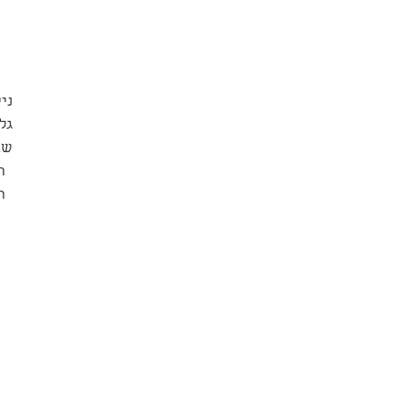
נייר: 
גל
שב
ה
ה