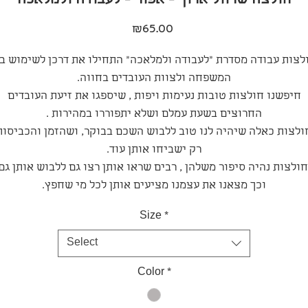
חולצה שרוול ארוך - אפור - לעבודה ולמלאכה
Price
₪65.00
לצות עבודה מסדרת "לעבודה ולמלאכה" התחילו את דרכן לשימוש בנ
המשפחה ולצוות העובדים בחווה.
חיפשנו חולצות טובות נעימות ויפות , שיספגו את זיעת העובדים
החרוצים בשעת עמלם ושלא יתפוררו במהירות .
ולצות כאלה שיהיה לנו טוב ללבוש השכם בבוקר, ושהזמן והכביסות
רק ישביחו אותן עוד.
ולצות נהיה סיפור משלהן , רבים שראו אותן רצו גם ללבוש אותן גם
וכך מצאנו את עצמנו מציעים אותן לכל מי שחפץ.
Size
*
Select
Color
*