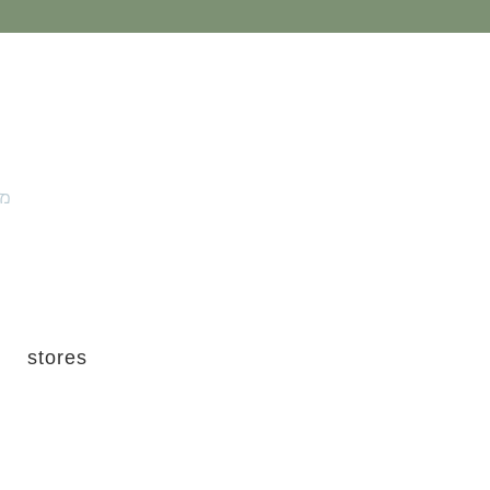
מו
stores