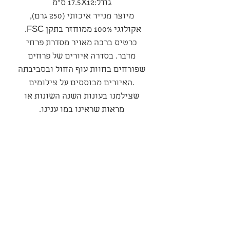
גודל:17.5X12 ס"מ
מיוצר מנייר איכותי (250 גרם),
אקולוגי 100% ממוחזר בתקן FSC.
כרטיס ברכה מאויר מסדרת פרחי
מדבר. בסדרה איורים של פרחים
שפורחים בחוות עוף החול ובסביבתה
.האיורים מבוססים על צילומים
שצילמנו בעונות השנה השונות או
מראות שראינו במו ענינו.
סדרה
סדרת פרחי המדבר
מדיניות משלוחים ואספקה
המשלוח יבוצע עי חברת משלוחים
מדיניות ביטולים החזרות והחלפות
חיצונית בעלות של כ-35 שח
למשלוח – החברה רשאית לשנות
במקרה של קבלת מוצר פגום, יש
פרטיות ואחריות