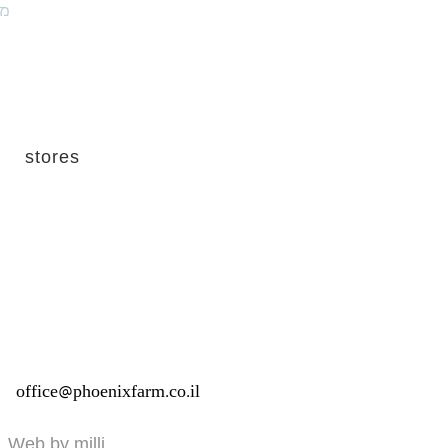
מו
stores
office@phoenixfarm.co.il
Web by milli