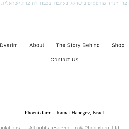
צרי הנייר מודפסים בישראל באהבה ובכבוד לתוצרת ישראלית
 Dvarim
About
The Story Behind
Shop
Contact Us
Phoenixfarm -
Ramat Hanegev, Israel
gulations
All rights reserved to © Phonixfarm Ltd.