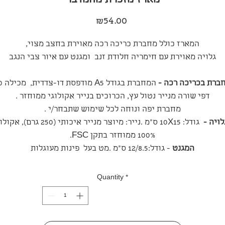
מארז מזכרת מהמדבר
Price
₪54.00
המארז כולל מחברת כריכה רכה מאוירת בחצב מצוי,
גלויה מאוירת עם חימריה חלודת זנב ומגנט עם איור צבי הנגב
ברת בכריכה רכה -
המחברת בגודל 
דפי שורה מנייר נטול עץ, הכרוכים בנייר אקולוגי ממוחזר .
מחברת יפה ונוחה לכל שימוש שתבחר/י .
לויה -
גודל: 10X15 ס"מ .נייר: מיוצר מנייר איכותי (250 גרם)
100% ממוחזר בתקן FSC.
המגנט
- גודל:12/8.5 ס"מ .מט בעל פינות מעוגלות
Quantity
*