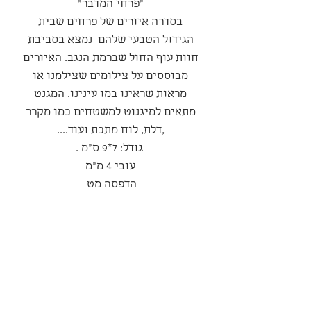
״פרחי המדבר״
בסדרה איורים של פרחים שבית
הגידול הטבעי שלהם נמצא בסביבת
חוות עוף החול שברמת הנגב. האיורים
מבוססים על צילומים שצילמנו או
מראות שראינו במו עינינו. המגנט
מתאים למיגנוט למשטחים כמו מקרר
,דלת, לוח מתכת ועוד....
גודל: 7*9 ס"מ .
עובי 4 מ״מ
הדפסה מט
סדרה
סדרת ״פרחי המדבר״
מדיניות משלוחים ואספקה
המשלוח יבוצע עי חברת משלוחים
מדיניות ביטולים החזרות והחלפות