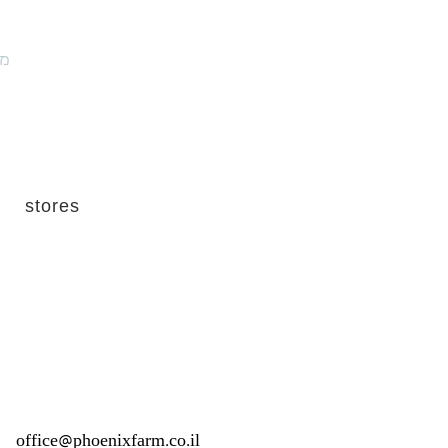
מו
stores
office@phoenixfarm.co.il