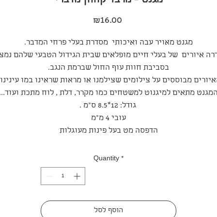
מגנט - מרבד קחוון מדברי
Price
₪16.00
מגנט מאויר עבה ואיכותי מסדרת בעלי פרחי המדבר.
רה איורים של בעלי חיים מופלאים שבית הגידול הטבעי שלהם נמצ
בסביבת חוות עוף החול שברמת הנגב.
יורים מבוססים על צילומים שצילמנו או מראות שראינו במו עינינו.
מגנט מתאים למיגנוט למשטחים כמו מקרר, דלת , לוח מתכת ועוד...
גודל: 12*8.5 ס"מ .
עובי 4 מ״מ
הדפסה מט בעל פינות מעוגלות
Quantity
*
הוסף לסל