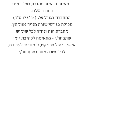
ומאיורת באיור מסדרת בעלי חיים
במדבר שלנו.
המחברת בגודל A5 (17.5*24 ס"מ)
מכילה 80 דפי שורה מנייר נטול עץ.
מחברת יפה ונוחה לכל שימוש
שתבחר/י - מתאימה לכתיבת יומן
אישי, ניהול פרויקט, לימודים, לעבודה,
לכל מטרה אחרת שתבחר/י.
סדרה
סדרת ״בעלי חיים במדבר״
מדיניות משלוחים ואספקה
המשלוח יבוצע עי חברת משלוחים
מדיניות ביטולים החזרות והחלפות
חיצונית בעלות של כ-35 שח
למשלוח – החברה רשאית לשנות
במקרה של קבלת מוצר פגום, יש
פרטיות ואחריות
את סכום זה בהתאם לרצונה,
ליצור קשר באותן דרכים, בצירוף