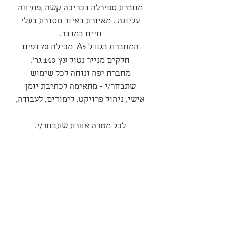
מחברת ספירלה בכריכה קשה ,פתיחה
עליונה . מאיורת באיור מסדרת בעלי
חיים במדבר.
המחברת בגודל A5 מכילה 70 דפים
חלקים מנייר נטול עץ 140 גר'.
מחברת יפה ונוחה לכל שימוש
שתבחר/י - מתאימה לכתיבת יומן
אישי, ניהול פרויקט, לימודים, לעבודה,
לכל מטרה אחרת שתבחר/י.
סדרה
״פרחי המדבר״
מדיניות משלוחים ואספקה
המשלוח יבוצע עי חברת משלוחים
מדיניות ביטולים החזרות והחלפות
חיצונית בעלות של כ-35 שח