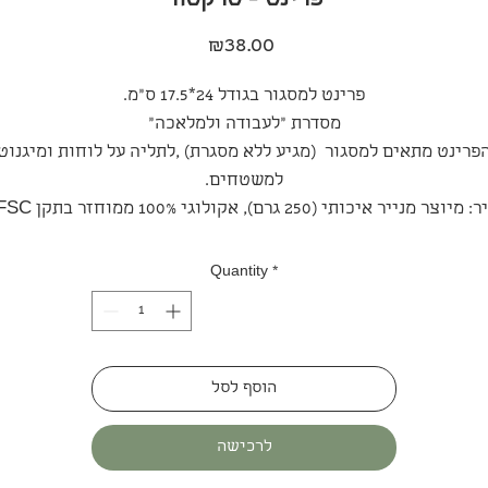
פרינט - טרקטור
Price
₪38.00
פרינט למסגור בגודל 24*17.5 ס"מ.
מסדרת ״לעבודה ולמלאכה״
פרינט מתאים למסגור (מגיע ללא מסגרת) ,לתליה על לוחות ומיגנוט
למשטחים.
 מיוצר מנייר איכותי (250 גרם), אקולוגי 100% ממוחזר בתקן FSC.
Quantity
*
הוסף לסל
לרכישה