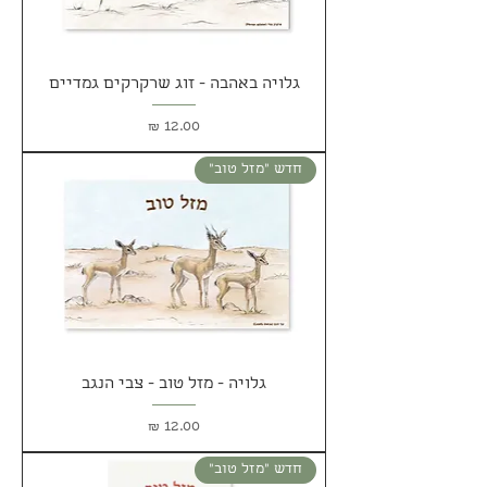
גלויה באהבה - זוג שרקרקים גמדיים
מחיר
חדש ״מזל טוב״
גלויה - מזל טוב - צבי הנגב
מחיר
חדש ״מזל טוב״