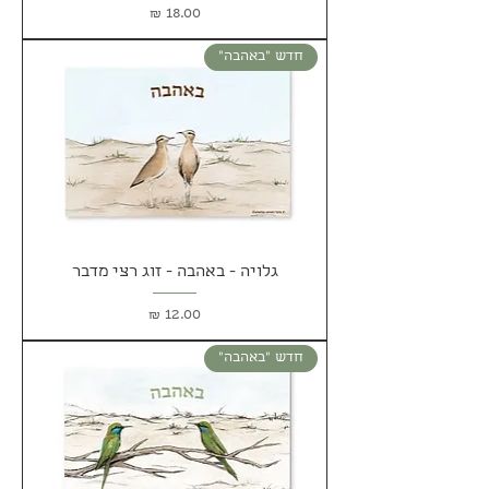
מחיר
חדש ״באהבה״
גלויה - באהבה - זוג רצי מדבר
מחיר
חדש ״באהבה״