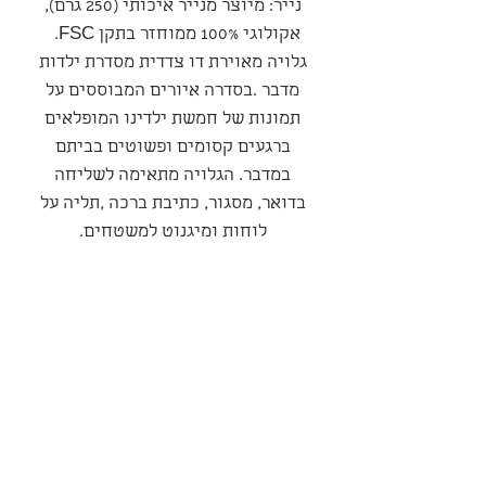
נייר: מיוצר מנייר איכותי (250 גרם),
אקולוגי 100% ממוחזר בתקן FSC.
גלויה מאוירת דו צדדית מסדרת ילדות
מדבר .בסדרה איורים המבוססים על
תמונות של חמשת ילדינו המופלאים
ברגעים קסומים ופשוטים בביתם
במדבר. הגלויה מתאימה לשליחה
בדואר, מסגור, כתיבת ברכה ,תליה על
לוחות ומיגנוט למשטחים.
סדרה
סדרת ילדות מדבר
מדיניות משלוחים ואספקה
המשלוח יבוצע עי חברת משלוחים
מדיניות ביטולים החזרות והחלפות
חיצונית בעלות של כ-35 שח
למשלוח – החברה רשאית לשנות
במקרה של קבלת מוצר פגום, יש
פרטיות ואחריות