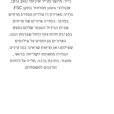
נייר: מיוצר מנייר איכותי (250 גרם),
אקולוגי 100% ממוחזר בתקן FSC.
גלויה מאוירת דו צדדית מסדרת פרחים
במדבר. בסדרה איורים של פרחים
שבית הגידול הטבעי שלהם נמצא
בסביבת חוות עוף החול שברמת הנגב.
האיורים מבוססים על צילומים
שצילמנו או מראות שראינו במו עינינו.
הגלויה מתאימה לשליחה בדואר,
מסגור, כתיבת ברכה ,תליה על לוחות
ומיגנוט למשטחים.
סדרה
סדרת פרחי המדבר
מדיניות משלוחים ואספקה
המשלוח יבוצע עי חברת משלוחים
מדיניות ביטולים החזרות והחלפות