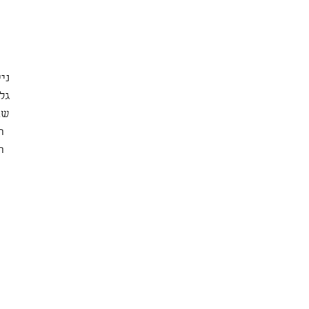
נייר: 
גל
שב
ה
ה