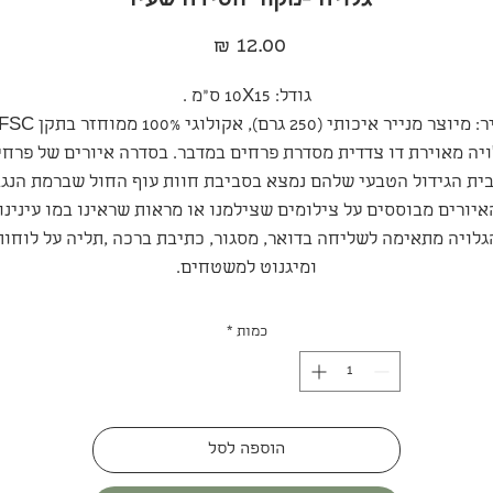
גלויה -מקור חסידה שעיר
מחיר
גודל: 10X15 ס"מ .
מיוצר מנייר איכותי (250 גרם), אקולוגי 100% ממוחזר בתקן FSC.
ויה מאוירת דו צדדית מסדרת פרחים במדבר. בסדרה איורים של פרחי
ית הגידול הטבעי שלהם נמצא בסביבת חוות עוף החול שברמת הנגב
איורים מבוססים על צילומים שצילמנו או מראות שראינו במו עינינו.
גלויה מתאימה לשליחה בדואר, מסגור, כתיבת ברכה ,תליה על לוחות
ומיגנוט למשטחים.
כמות
*
הוספה לסל