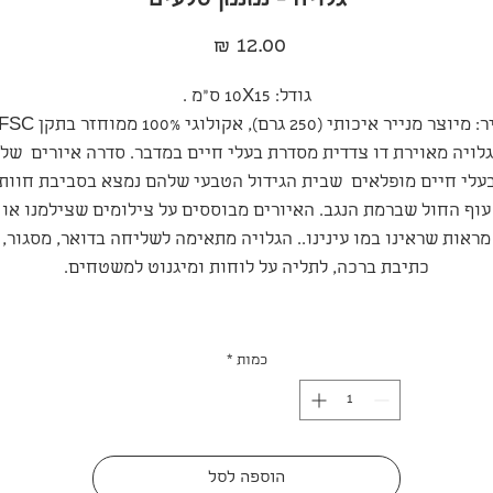
גלויה - נמנמן סלעים
מחיר
גודל: 10X15 ס"מ .
מיוצר מנייר איכותי (250 גרם), אקולוגי 100% ממוחזר בתקן FSC.
גלויה מאוירת דו צדדית מסדרת בעלי חיים במדבר. סדרה איורים של
עלי חיים מופלאים שבית הגידול הטבעי שלהם נמצא בסביבת חוות
עוף החול שברמת הנגב. האיורים מבוססים על צילומים שצילמנו או
מראות שראינו במו עינינו.. הגלויה מתאימה לשליחה בדואר, מסגור,
כתיבת ברכה, לתליה על לוחות ומיגנוט למשטחים.
כמות
*
הוספה לסל