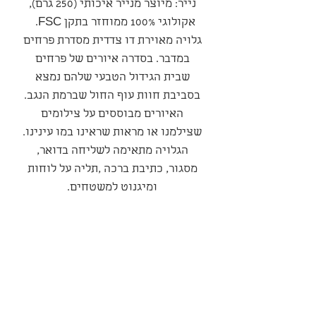
נייר: מיוצר מנייר איכותי (250 גרם),
אקולוגי 100% ממוחזר בתקן FSC.
גלויה מאוירת דו צדדית מסדרת פרחים
במדבר. בסדרה איורים של פרחים
שבית הגידול הטבעי שלהם נמצא
בסביבת חוות עוף החול שברמת הנגב.
האיורים מבוססים על צילומים
שצילמנו או מראות שראינו במו עינינו.
הגלויה מתאימה לשליחה בדואר,
מסגור, כתיבת ברכה ,תליה על לוחות
ומיגנוט למשטחים.
סדרה
סדרת פרחי המדבר
מדיניות משלוחים ואספקה
המשלוח יבוצע עי חברת משלוחים
מדיניות ביטולים החזרות והחלפות