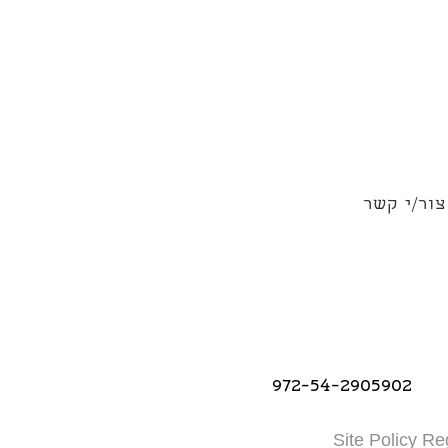
צור/י קשר
972-54-2905902
Site Policy Re