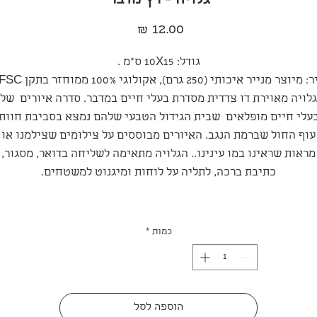
גלויה - רץ מדבר
מחיר
גודל: 10X15 ס"מ .
מיוצר מנייר איכותי (250 גרם), אקולוגי 100% ממוחזר בתקן FSC.
גלויה מאוירת דו צדדית מסדרת בעלי חיים במדבר. סדרה איורים של
עלי חיים מופלאים שבית הגידול הטבעי שלהם נמצא בסביבת חוות
עוף החול שברמת הנגב. האיורים מבוססים על צילומים שצילמנו או
מראות שראינו במו עינינו.. הגלויה מתאימה לשליחה בדואר, מסגור,
כתיבת ברכה, לתליה על לוחות ומיגנוט למשטחים.
כמות
*
הוספה לסל