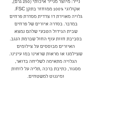
נייר: מיוצר מנייר איכותי (250 גרם),
אקולוגי 100% ממוחזר בתקן FSC.
גלויה מאוירת דו צדדית מסדרת פרחים
במדבר. בסדרה איורים של פרחים
שבית הגידול הטבעי שלהם נמצא
בסביבת חוות עוף החול שברמת הנגב.
האיורים מבוססים על צילומים
שצילמנו או מראות שראינו במו עינינו.
הגלויה מתאימה לשליחה בדואר,
מסגור, כתיבת ברכה ,תליה על לוחות
ומיגנוט למשטחים.
סדרה
סדרת פרחי המדבר
מדיניות משלוחים ואספקה
המשלוח יבוצע עי חברת משלוחים
מדיניות ביטולים החזרות והחלפות