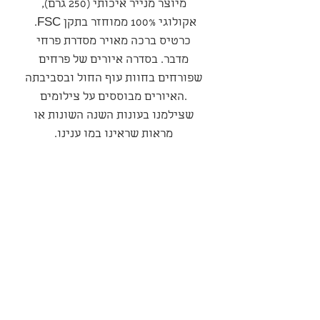
מיוצר מנייר איכותי (250 גרם),
אקולוגי 100% ממוחזר בתקן FSC.
כרטיס ברכה מאויר מסדרת פרחי
מדבר. בסדרה איורים של פרחים
שפורחים בחוות עוף החול ובסביבתה
.האיורים מבוססים על צילומים
שצילמנו בעונות השנה השונות או
מראות שראינו במו ענינו.
סדרה
סדרת פרחי המדבר
מדיניות משלוחים ואספקה
המשלוח יבוצע עי חברת משלוחים
מדיניות ביטולים החזרות והחלפות
חיצונית בעלות של כ-35 שח
למשלוח – החברה רשאית לשנות
במקרה של קבלת מוצר פגום, יש
פרטיות ואחריות
את סכום זה בהתאם לרצונה,
ליצור קשר באותן דרכים, בצירוף