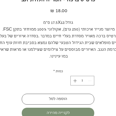
כרטיס ברכה - חמריה חלודת זנב
מחיר
גודל:17.5X12 ס"מ
מיוצר מנייר איכותי (250 גרם), אקולוגי 100% ממוחזר בתקן FSC.
רטיס ברכה מאויר מסדרת בעלי חיים במדבר .בסדרה איורים של בעלי
ם מופלאים שבית הגידול הטבעי שלהם נמצא בסביבת חוות עוף הח
רמת הנגב. האיורים מבוססים על צילומים שצילמנו או מראות שראינ
במו עינינו.
כמות
*
הוספה לסל
לקנייה מהירה