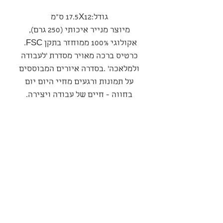
גודל:17.5X12 ס"מ
מיוצר מנייר איכותי (250 גרם),
אקולוגי 100% ממוחזר בתקן FSC.
כרטיס ברכה מאויר מסדרת 'לעבודה
ולמלאכה' .בסדרה איורים המבוססים
על תמונות ורגעים מחיי היום יום
בחווה - חיים של עבודה ויצירה.
סדרה
לעבודה ולמלאכה
מדיניות משלוחים ואספקה
המשלוח יבוצע עי חברת משלוחים
מדיניות ביטולים החזרות והחלפות
חיצונית בעלות של כ-35 שח
למשלוח – החברה רשאית לשנות
במקרה של קבלת מוצר פגום, יש
פרטיות ואחריות
את סכום זה בהתאם לרצונה,
ליצור קשר באותן דרכים, בצירוף