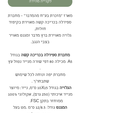
לקנייה מהירה
מארז ״מזכרת בע״ח מהמדבר״ - מחברת
ספירלה בכריכה קשה מאוירת בקיפוד
חולות,
גלויה מאוירת ברץ מדבר ומגנט מאויר
בצבי הנגב.
מחברת ספירלה בכריכה קשה
בגודל
A5 מכילה 80 דפי שורה מנייר נטול עץ
.
מחברת יפה ונוחה לכל שימוש
שתבחר/י .
הגלויה
בגודל 10X15 ס"מ, נייר: מיוצר
מנייר איכותי (250 גרם), אקולוגי 100%
ממוחזר בתקן FSC.
המגנט
גודל: 12/8.5 ס"מ .מט בעל