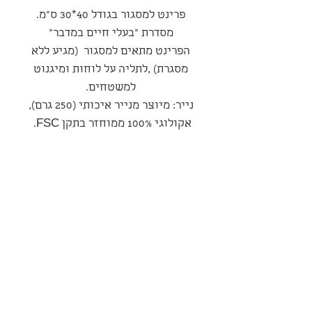
פרינט למסגור בגודל 40*30 ס"מ.
מסדרת ״בעלי חיים במדבר״
הפרינט מתאים למסגור (מגיע ללא
מסגרת) ,לתליה על לוחות ומיגנוט
למשטחים.
נייר: מיוצר מנייר איכותי (250 גרם),
אקולוגי 100% ממוחזר בתקן FSC.
סדרה
סדרת ״סדרת בעלי חיים במדבר״
מדיניות משלוחים ואספקה
המשלוח יבוצע עי חברת משלוחים
מדיניות ביטולים החזרות והחלפות
חיצונית בעלות של כ-35 שח
למשלוח – החברה רשאית לשנות
במקרה של קבלת מוצר פגום, יש
פרטיות ואחריות
את סכום זה בהתאם לרצונה,
ליצור קשר באותן דרכים, בצירוף